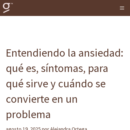
Saltar
me
al
contenido
Entendiendo la ansiedad:
qué es, síntomas, para
qué sirve y cuándo se
convierte en un
problema
agosto 19, 2025
por
Alejandra Ortega